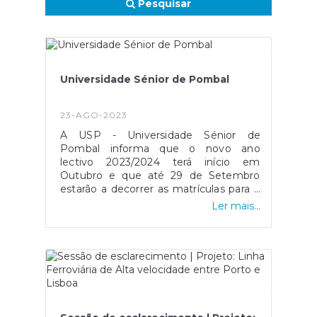
Pesquisar
Universidade Sénior de Pombal
23-AGO-2023
A USP - Universidade Sénior de
Pombal informa que o novo ano
lectivo 2023/2024 terá início em
Outubro e que até 29 de Setembro
estarão a decorrer as matrículas para o
mesmo.Os interessados devem
Ler mais...
contactar o 911 801 987 ou
universidadeseniorpombal@gmail.com
ou visitar a sede na Rua 1ºMaio, nº25
em Pombal (das 14h às 18h de 2ªf a
6ªf).