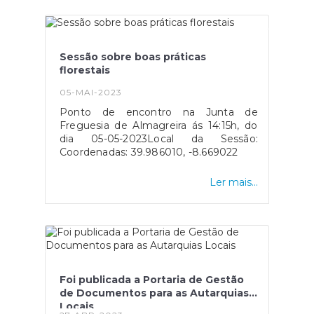
em formato online.Para participação no
evento têm que se inscrever no
formulário de inscrição, para mais tarde
receber o convite para aceder à
Sessão sobre boas práticas
formação na
florestais
plataforma.https://docs.google.com/forms/d/e
icCg4roL_CH_0wMT2g-
05-MAI-2023
og1CJOA/viewform?
Ponto de encontro na Junta de
vc=0&c=0&w=1&flr=0&fbclid=IwAR2IC8suAW_g-
Freguesia de Almagreira ás 14:15h, do
5A3AU2o43M7HmSPP4_cJ19EcQ2EfmSz0IFr_pTJ_
dia 05-05-2023Local da Sessão:
Coordenadas: 39.986010, -8.669022
Ler mais...
Foi publicada a Portaria de Gestão
de Documentos para as Autarquias
Locais