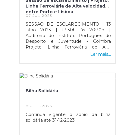
Sessão de esclarecimento | Projeto:
Linha Ferroviária de Alta velocidade
entre Porto e Lisboa
07-JUL-2023
SESSÃO DE ESCLARECIMENTO | 13
julho 2023 | 17:30h às 20:30h |
Auditório do Instituto Português do
Desporto e Juventude - Coimbra
Projeto: Linha Ferroviária de Alta
velocidade entre Porto e LisboaFase 1:
Ler mais...
Troço Porto/Soure, Lote B - troço
Soure/Aveiro (Oiã).Nesta fase, as
localidades da Freguesia afetadas são:
Netos, Vale Nabal, Almagreira e Vascos
Bilha Solidária
05-JUL-2023
Continua vigente o apoio da bilha
solidária até 31-12-2023