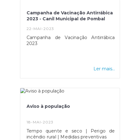
762 euros mensais, por via da aplicação
do mínimo de existência, bem como as
Campanha de Vacinação Antirrábica
demais atualizações nos limites e taxas
2023 - Canil Municipal de Pombal
de retenção.Fonte: Diário da
República - Despacho n.º 1296-
22-MAI-2023
B/2023, disponível
Campanha de Vacinação Antirrábica
em: https://files.dre.pt/2s/2023/01/018000002/0
2023
Ler mais...
Aviso à população
18-MAI-2023
Tempo quente e seco | Perigo de
incêndio rural | Medidas preventivas