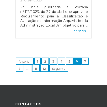
27-ABR-2023
Foi hoje publicada a Portaria
n.º112/2023, de 27 de abril que aprova o
Regulamento para a Classificação e
Avaliação da Informação Arquivística da
Administração Local.Um objetivo para o
qual se tem vindo a trabalhar há anos e
Ler mais...
que finalmente culmina com a
publicação desta Portaria, um
instrumento essencial para uma maior
eficácia na gestão da informação e da
documentação nos Serviços da
Administração Local.Fonte: Notícia
BAD
6
Anterior
1
2
3
4
5
7
...
8
11
12
Seguinte
CONTACTOS