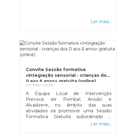
Ler mais...
Convite Sessão formativa
«Integração sensorial - crianças dos
0 aos 6 anos» gratuita (online)
09-MAI-2023
A Equipa Local de Intervenção
Precoce de Pombal, Ansião e
Alvaiázere, no âmbito das suas
atividades irá promover uma Sessão
Formativa Gratuita subordinado à
temática “Integração Sensorial -
Ler mais...
crianças dos 0 aos 6 anos”, no próximo
dia 17 de maio de 2023, pelas 18h00,