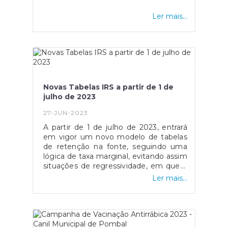
Ler mais...
Novas Tabelas IRS a partir de 1 de
julho de 2023
27-JUN-2023
A partir de 1 de julho de 2023, entrará
em vigor um novo modelo de tabelas
de retenção na fonte, seguindo uma
lógica de taxa marginal, evitando assim
situações de regressividade, em que a
aumentos da remuneração mensal
Ler mais...
bruta correspondam diminuições da
remuneração mensal
líquida.Consulte as tabelas aqui.Estas
tabelas mantêm a atualização do limite
de isenção de retenção na fonte para