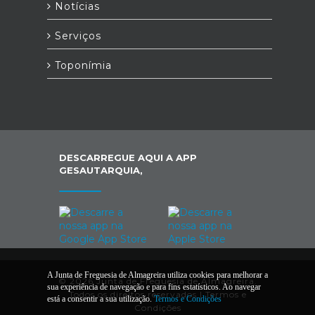
Notícias
Serviços
Toponímia
DESCARREGUE AQUI A APP
GESAUTARQUIA,
A Junta de Freguesia de Almagreira utiliza cookies para melhorar a
© 2026 Junta de Freguesia de Almagreira.
sua experiência de navegação e para fins estatísticos. Ao navegar
Todos os direitos reservados |
Termos e
está a consentir a sua utilização.
Termos e Condições
Condições